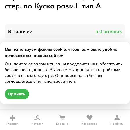
стер. по Куско разм.L тип А
В наличии
в 0 аптеках
Мы используем файлы cookie, чтобы вам было удобно
Характеристики
пользоваться нашим сайтом.
Рецепт
Они помогают запомнить ваши предпочтения и обеспечить
Не требуется
безопасность данных. Вы можете управлять настройками
cookie в своем браузере. Оставаясь на сайте, вы
Цена действительна только при оформлении онлайн
соглашаетесь с их использованием.
Нет в наличии
Принять
Главная
Каталог
Корзина
Избранное
Профиль