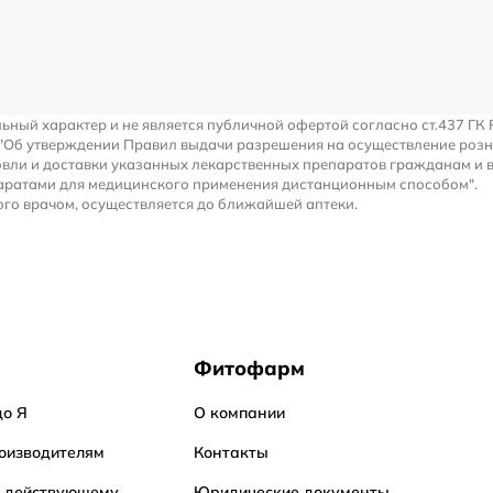
льный характер и не является публичной офертой согласно ст.437 ГК 
 "Об утверждении Правил выдачи разрешения на осуществление роз
вли и доставки указанных лекарственных препаратов гражданам и 
аратами для медицинского применения дистанционным способом".
го врачом, осуществляется до ближайшей аптеки.
Фитофарм
до Я
О компании
оизводителям
Контакты
о действующему
Юридические документы