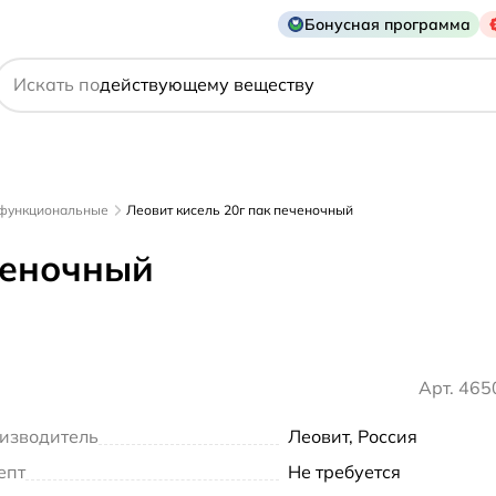
названию препарата
Бонусная программа
действующему веществу
Искать по
производителю
симптому
 функциональные
Леовит кисель 20г пак печеночный
ченочный
Арт. 46
изводитель
Леовит, Россия
епт
Не требуется