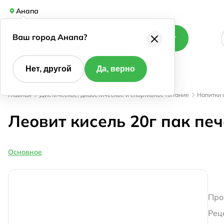
Анапа
Ваш город Анапа?
Каталог
Нет, другой
Да, верно
Главная
Диетическое, диабетическое и спортивное питание
Напитки
Леовит кисель 20г пак пе
Основное
Про
Рец