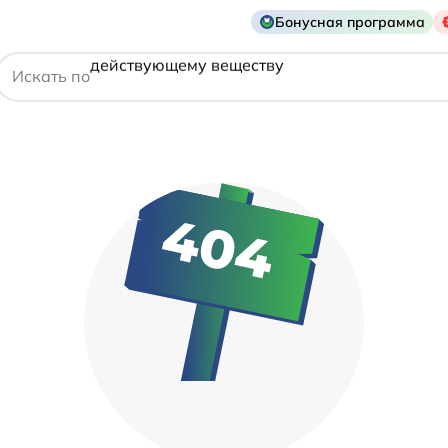
названию препарата
Бонусная программа
действующему веществу
Искать по
производителю
симптому