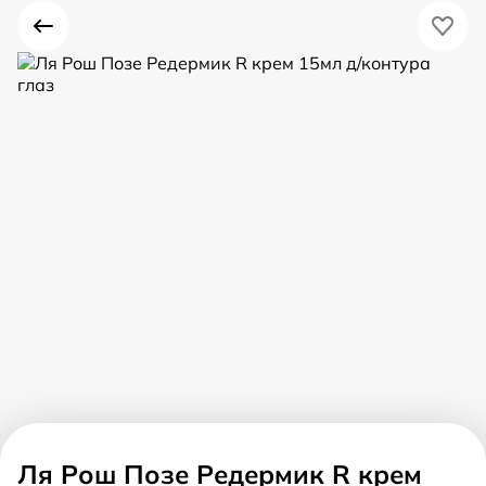
Ля Рош Позе Редермик R крем