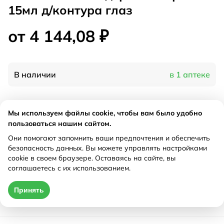
15мл д/контура глаз
от 4 144,08 ₽
В наличии
в 1 аптеке
Характеристики
Мы используем файлы cookie, чтобы вам было удобно
пользоваться нашим сайтом.
Производитель
Лореаль, Франция
Они помогают запомнить ваши предпочтения и обеспечить
Рецепт
Не требуется
безопасность данных. Вы можете управлять настройками
cookie в своем браузере. Оставаясь на сайте, вы
соглашаетесь с их использованием.
Цена действительна только при оформлении онлайн
Принять
от 4 144,08 ₽
Купить