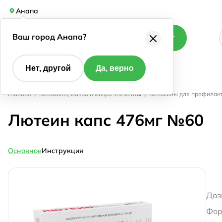
Анапа
Ваш город Анапа?
Каталог
Нет, другой
Да, верно
Главная
Витамины, макро и микро элементы
Витамины для профилакт
Лютеин капс 476мг №60
Основное
Инструкция
Доз
Фор