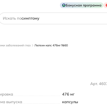
Бонусная программа
действующему веществу
производителю
Искать по
симптому
ики заболеваний глаз
Лютеин капс 476мг №60
Арт. 46
ировка
476 мг
ма выпуска
капсулы