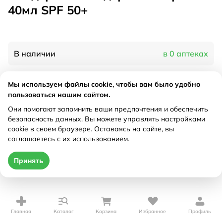
40мл SPF 50+
В наличии
в 0 аптеках
Мы используем файлы cookie, чтобы вам было удобно
Характеристики
пользоваться нашим сайтом.
Рецепт
Они помогают запомнить ваши предпочтения и обеспечить
Не требуется
безопасность данных. Вы можете управлять настройками
cookie в своем браузере. Оставаясь на сайте, вы
Цена действительна только при оформлении онлайн
соглашаетесь с их использованием.
Нет в наличии
Принять
Главная
Каталог
Корзина
Избранное
Профиль