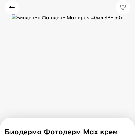
Биодерма Фотодерм Max крем