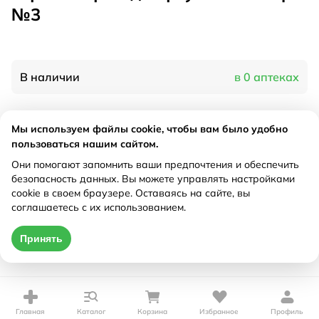
№3
В наличии
в 0 аптеках
Характеристики
Мы используем файлы cookie, чтобы вам было удобно
пользоваться нашим сайтом.
Производитель
Лейко, Китай
Они помогают запомнить ваши предпочтения и обеспечить
Рецепт
Не требуется
безопасность данных. Вы можете управлять настройками
cookie в своем браузере. Оставаясь на сайте, вы
соглашаетесь с их использованием.
Цена действительна только при оформлении онлайн
Принять
Нет в наличии
Главная
Каталог
Корзина
Избранное
Профиль