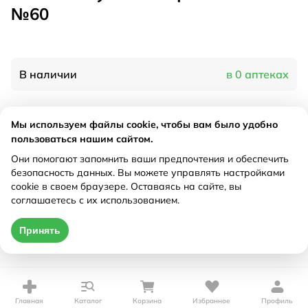
№60
В наличии
в 0 аптеках
Характеристики
Мы используем файлы cookie, чтобы вам было удобно
пользоваться нашим сайтом.
Производитель
Солгар, США
Они помогают запомнить ваши предпочтения и обеспечить
Рецепт
Не требуется
безопасность данных. Вы можете управлять настройками
cookie в своем браузере. Оставаясь на сайте, вы
соглашаетесь с их использованием.
Цена действительна только при оформлении онлайн
Принять
Нет в наличии
Главная
Каталог
Корзина
Избранное
Профиль