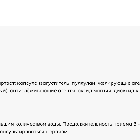
трат; капсула (загуститель: пуллулан, желирующие аге
ный); антислёживающие агенты: оксид магния, диоксид 
ольшим количеством воды. Продолжительность приема 3 
нсультироваться с врачом.