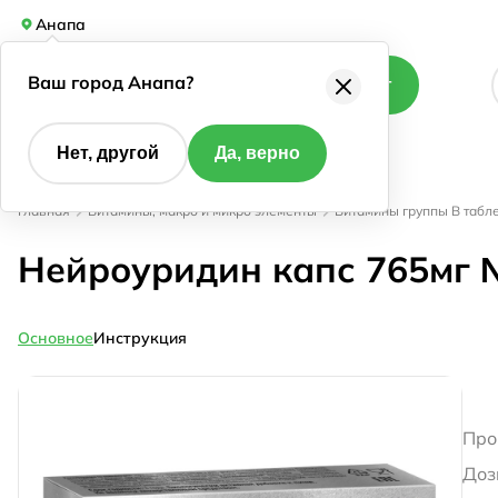
Анапа
Ваш город Анапа?
Каталог
Нет, другой
Да, верно
Главная
Витамины, макро и микро элементы
Витамины группы В табл
Нейроуридин капс 765мг
Основное
Инструкция
Про
Доз