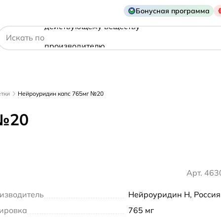
Бонусная программа
действующему веществу
Искать по
производителю
симптому
етки
Нейроуридин капс 765мг №20
 №20
Арт. 46
изводитель
Нейроуридин Н, Россия
ировка
765 мг