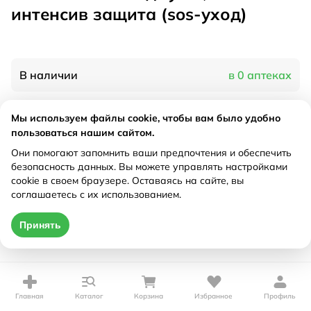
интенсив защита (sos-уход)
В наличии
в 0 аптеках
Мы используем файлы cookie, чтобы вам было удобно
Характеристики
пользоваться нашим сайтом.
Рецепт
Они помогают запомнить ваши предпочтения и обеспечить
Не требуется
безопасность данных. Вы можете управлять настройками
cookie в своем браузере. Оставаясь на сайте, вы
Цена действительна только при оформлении онлайн
соглашаетесь с их использованием.
Нет в наличии
Принять
Главная
Каталог
Корзина
Избранное
Профиль