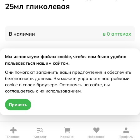
25мл гликолевая
В наличии
в 0 аптеках
Характеристики
Мы используем файлы cookie, чтобы вам было удобно
пользоваться нашим сайтом.
Производитель
Эльд ТД, Россия
Они помогают запомнить ваши предпочтения и обеспечить
Рецепт
Не требуется
безопасность данных. Вы можете управлять настройками
cookie в своем браузере. Оставаясь на сайте, вы
соглашаетесь с их использованием.
Цена действительна только при оформлении онлайн
Принять
Нет в наличии
Главная
Каталог
Корзина
Избранное
Профиль