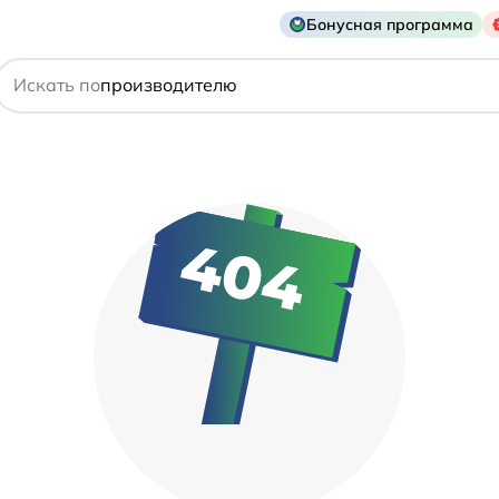
Бонусная программа
действующему веществу
Искать по
производителю
симптому