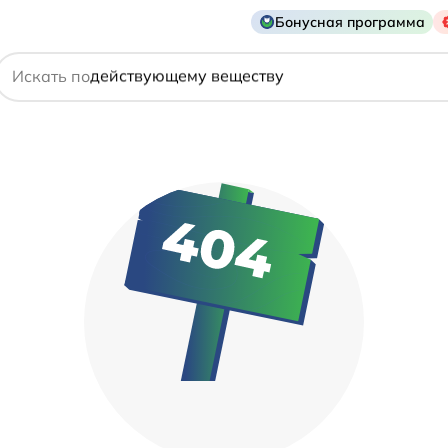
названию препарата
Бонусная программа
действующему веществу
Искать по
производителю
симптому