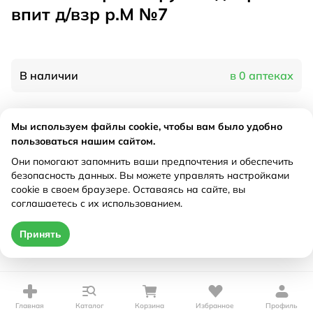
впит д/взр р.М №7
В наличии
в 0 аптеках
Характеристики
Мы используем файлы cookie, чтобы вам было удобно
пользоваться нашим сайтом.
Производитель
Адвант, Германия
Они помогают запомнить ваши предпочтения и обеспечить
Рецепт
Не требуется
безопасность данных. Вы можете управлять настройками
cookie в своем браузере. Оставаясь на сайте, вы
соглашаетесь с их использованием.
Цена действительна только при оформлении онлайн
Принять
Нет в наличии
Главная
Каталог
Корзина
Избранное
Профиль