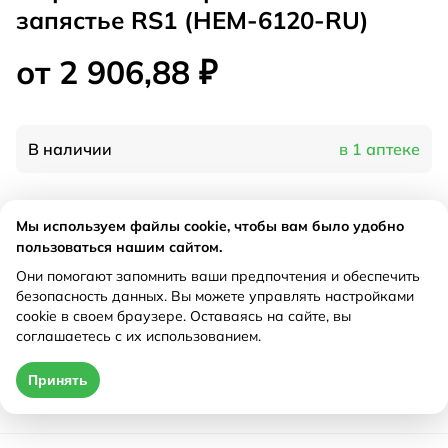
запястье RS1 (НЕМ-6120-RU)
от 2 906,88 ₽
В наличии
в 1 аптеке
Характеристики
Мы используем файлы cookie, чтобы вам было удобно
пользоваться нашим сайтом.
Производитель
Омрон, Германия
Они помогают запомнить ваши предпочтения и обеспечить
Рецепт
Не требуется
безопасность данных. Вы можете управлять настройками
cookie в своем браузере. Оставаясь на сайте, вы
соглашаетесь с их использованием.
Цена действительна только при оформлении онлайн
Принять
от 2 906,88 ₽
Купить