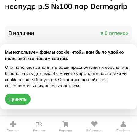
неопудр р.S №100 пар Dermagrip
В наличии
в 0 аптеках
Мы используем файлы cookie, чтобы вам было удобно
Характеристики
пользоваться нашим сайтом.
Рецепт
Они помогают запомнить ваши предпочтения и обеспечить
Не требуется
безопасность данных. Вы можете управлять настройками
cookie в своем браузере. Оставаясь на сайте, вы
Цена действительна только при оформлении онлайн
соглашаетесь с их использованием.
Нет в наличии
Принять
Главная
Каталог
Корзина
Избранное
Профиль