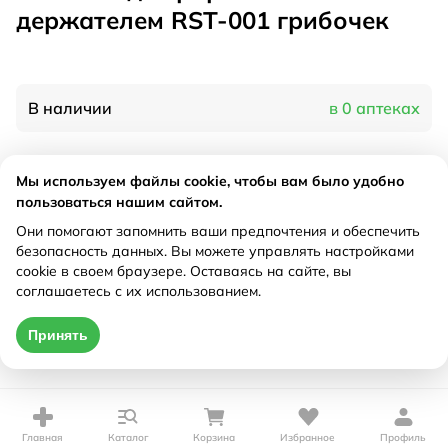
держателем RST-001 грибочек
В наличии
в 0 аптеках
Характеристики
Мы используем файлы cookie, чтобы вам было удобно
пользоваться нашим сайтом.
Производитель
Рокси Кидс, Китай
Они помогают запомнить ваши предпочтения и обеспечить
Рецепт
Не требуется
безопасность данных. Вы можете управлять настройками
cookie в своем браузере. Оставаясь на сайте, вы
соглашаетесь с их использованием.
Цена действительна только при оформлении онлайн
Принять
Нет в наличии
Главная
Каталог
Корзина
Избранное
Профиль