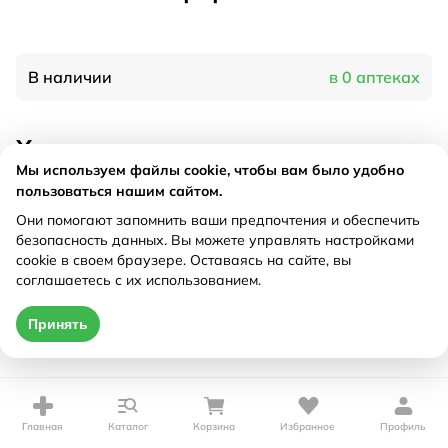
В наличии
в 0 аптеках
Характеристики
Мы используем файлы cookie, чтобы вам было удобно
Производитель
Ботаника, Россия
пользоваться нашим сайтом.
Рецепт
Не требуется
Они помогают запомнить ваши предпочтения и обеспечить
безопасность данных. Вы можете управлять настройками
cookie в своем браузере. Оставаясь на сайте, вы
Цена действительна только при оформлении онлайн
соглашаетесь с их использованием.
Нет в наличии
Принять
Главная
Каталог
Корзина
Избранное
Профиль