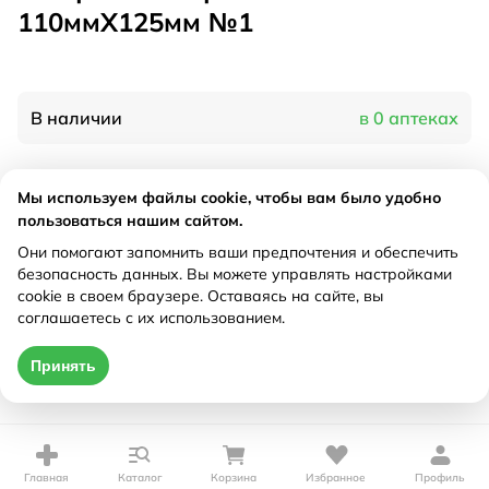
110ммX125мм №1
В наличии
в 0 аптеках
Характеристики
Мы используем файлы cookie, чтобы вам было удобно
пользоваться нашим сайтом.
Производитель
Авангард, Россия
Они помогают запомнить ваши предпочтения и обеспечить
Рецепт
Не требуется
безопасность данных. Вы можете управлять настройками
cookie в своем браузере. Оставаясь на сайте, вы
соглашаетесь с их использованием.
Цена действительна только при оформлении онлайн
Принять
Нет в наличии
Главная
Каталог
Корзина
Избранное
Профиль