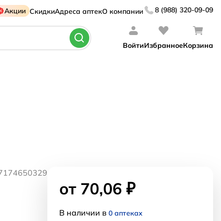
8 (988) 320-09-09
Акции
Скидки
Адреса аптек
О компании
Войти
Избранное
Корзина
07174650329
от 70,06 ₽
В наличии в
0 аптеках