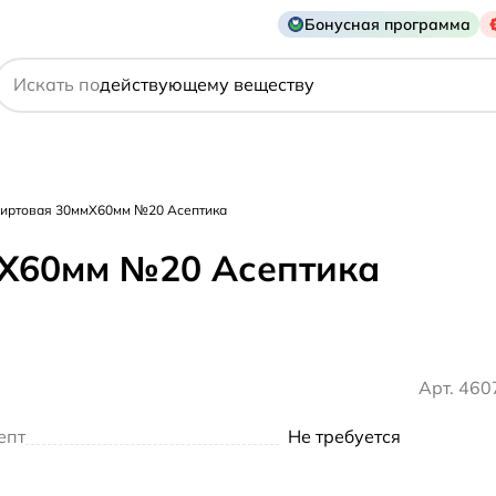
Бонусная программа
названию препарата
действующему веществу
Искать по
производителю
симптому
пиртовая 30ммX60мм №20 Асептика
мX60мм №20 Асептика
Арт. 46
епт
Не требуется