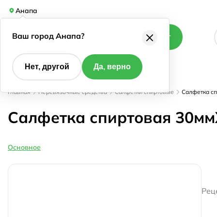
Анапа
Ваш город Анапа?
Каталог
Нет, другой
Да, верно
Главная
Перевязочные средства
Салфетки спиртовые
Салфетка с
Салфетка спиртовая 30м
Основное
Рец