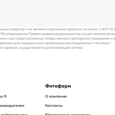
льный характер и не является публичной офертой согласно ст.437 ГК 
 "Об утверждении Правил выдачи разрешения на осуществление роз
вли и доставки указанных лекарственных препаратов гражданам и 
аратами для медицинского применения дистанционным способом".
го врачом, осуществляется до ближайшей аптеки.
Фитофарм
до Я
О компании
оизводителям
Контакты
о действующему
Юридические документы