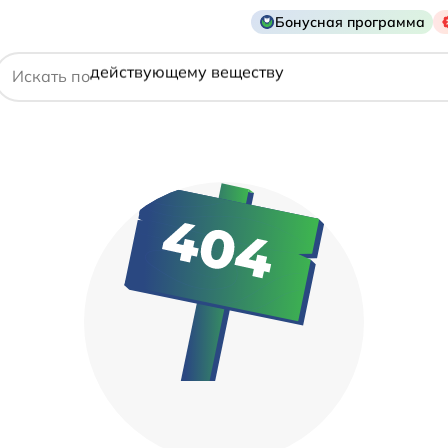
названию препарата
Бонусная программа
действующему веществу
Искать по
производителю
симптому