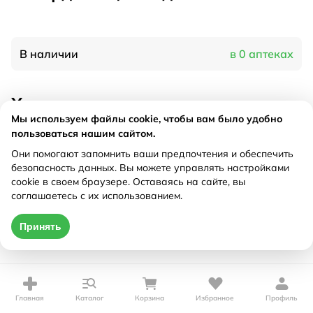
В наличии
в 0 аптеках
Характеристики
Мы используем файлы cookie, чтобы вам было удобно
Производитель
ГлобалВайт, Россия
пользоваться нашим сайтом.
Рецепт
Не требуется
Они помогают запомнить ваши предпочтения и обеспечить
безопасность данных. Вы можете управлять настройками
cookie в своем браузере. Оставаясь на сайте, вы
Цена действительна только при оформлении онлайн
соглашаетесь с их использованием.
Нет в наличии
Принять
Главная
Каталог
Корзина
Избранное
Профиль