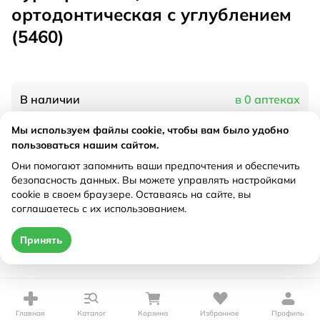
ортодонтическая с углублением
(5460)
В наличии
в 0 аптеках
Мы используем файлы cookie, чтобы вам было удобно
пользоваться нашим сайтом.
Характеристики
Они помогают запомнить ваши предпочтения и обеспечить
Рецепт
Не требуется
безопасность данных. Вы можете управлять настройками
cookie в своем браузере. Оставаясь на сайте, вы
соглашаетесь с их использованием.
Цена действительна только при оформлении онлайн
Принять
Нет в наличии
Главная
Каталог
Корзина
Избранное
Профиль