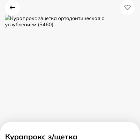
Курапрокс з/щетка