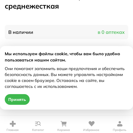
среднежесткая
В наличии
в 0 аптеках
Характеристики
Мы используем файлы cookie, чтобы вам было удобно
пользоваться нашим сайтом.
Производитель
Колгейт, США
Они помогают запомнить ваши предпочтения и обеспечить
Рецепт
Не требуется
безопасность данных. Вы можете управлять настройками
cookie в своем браузере. Оставаясь на сайте, вы
соглашаетесь с их использованием.
Цена действительна только при оформлении онлайн
Принять
Нет в наличии
Главная
Каталог
Корзина
Избранное
Профиль