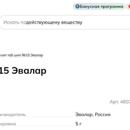
названию препарата
Бонусная программа
действующему веществу
Искать по
производителю
симптому
зит таб шип №15 Эвалар
15 Эвалар
Арт. 46
изводитель
Эвалар, Россия
ировка
5 г