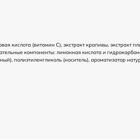
ая кислота (витамин С), экстракт крапивы, экстракт п
ательные компоненты: лимонная кислота и гидрокарбонат
ьный), полиэтиленгликоль (носитель), ароматизатор на