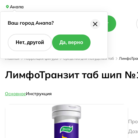
Анапа
Ваш город Анапа?
Каталог
Нет, другой
Да, верно
Главная
Коррекция фигуры
Средства для похудения таб
ЛимфоТран
ЛимфоТранзит таб шип №
Основное
Инструкция
Про
Доз