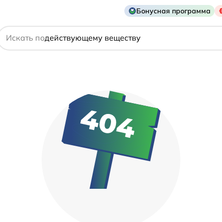
Бонусная программа
названию препарата
Искать по
действующему веществу
производителю
симптому