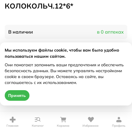
КОЛОКОЛЬЧ.12*6*
В наличии
в 0 аптеках
Мы используем файлы cookie, чтобы вам было удобно
Характеристики
пользоваться нашим сайтом.
Рецепт
Они помогают запомнить ваши предпочтения и обеспечить
Не требуется
безопасность данных. Вы можете управлять настройками
cookie в своем браузере. Оставаясь на сайте, вы
Цена действительна только при оформлении онлайн
соглашаетесь с их использованием.
Нет в наличии
Принять
Главная
Каталог
Корзина
Избранное
Профиль