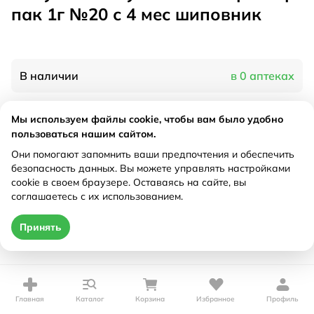
пак 1г №20 с 4 мес шиповник
В наличии
в 0 аптеках
Мы используем файлы cookie, чтобы вам было удобно
Характеристики
пользоваться нашим сайтом.
Рецепт
Они помогают запомнить ваши предпочтения и обеспечить
Не требуется
безопасность данных. Вы можете управлять настройками
cookie в своем браузере. Оставаясь на сайте, вы
Цена действительна только при оформлении онлайн
соглашаетесь с их использованием.
Нет в наличии
Принять
Главная
Каталог
Корзина
Избранное
Профиль