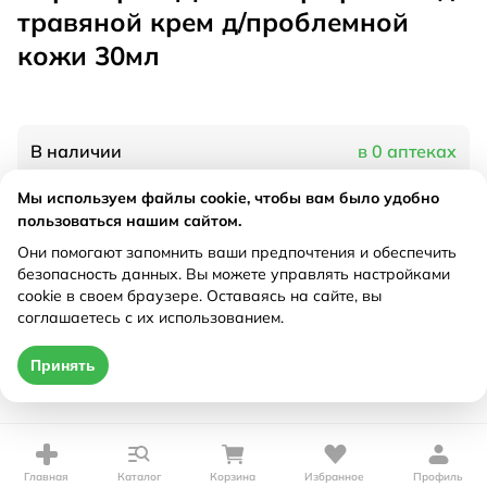
травяной крем д/проблемной
кожи 30мл
В наличии
в 0 аптеках
Мы используем файлы cookie, чтобы вам было удобно
пользоваться нашим сайтом.
Характеристики
Они помогают запомнить ваши предпочтения и обеспечить
Рецепт
Не требуется
безопасность данных. Вы можете управлять настройками
cookie в своем браузере. Оставаясь на сайте, вы
соглашаетесь с их использованием.
Цена действительна только при оформлении онлайн
Принять
Нет в наличии
Главная
Каталог
Корзина
Избранное
Профиль