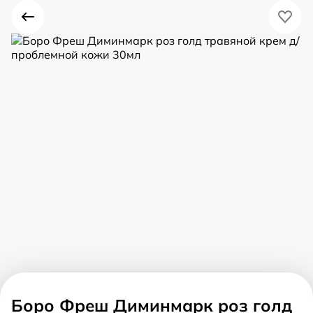
Боро Фреш Диминмарк роз голд