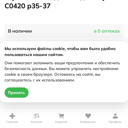
С0420 р35-37
В наличии
в 0 аптеках
Мы используем файлы cookie, чтобы вам было удобно
Характеристики
пользоваться нашим сайтом.
Рецепт
Они помогают запомнить ваши предпочтения и обеспечить
Не требуется
безопасность данных. Вы можете управлять настройками
cookie в своем браузере. Оставаясь на сайте, вы
Цена действительна только при оформлении онлайн
соглашаетесь с их использованием.
Нет в наличии
Принять
Главная
Каталог
Корзина
Избранное
Профиль