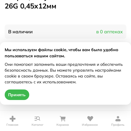
26G 0,45х12мм
В наличии
в 0 аптеках
Мы используем файлы cookie, чтобы вам было удобно
Характеристики
пользоваться нашим сайтом.
Рецепт
Они помогают запомнить ваши предпочтения и обеспечить
Не требуется
безопасность данных. Вы можете управлять настройками
cookie в своем браузере. Оставаясь на сайте, вы
Цена действительна только при оформлении онлайн
соглашаетесь с их использованием.
Нет в наличии
Принять
Главная
Каталог
Корзина
Избранное
Профиль