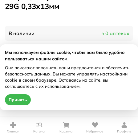
29G 0,33х13мм
В наличии
в 0 аптеках
Мы используем файлы cookie, чтобы вам было удобно
Характеристики
пользоваться нашим сайтом.
Рецепт
Они помогают запомнить ваши предпочтения и обеспечить
Не требуется
безопасность данных. Вы можете управлять настройками
cookie в своем браузере. Оставаясь на сайте, вы
Цена действительна только при оформлении онлайн
соглашаетесь с их использованием.
Нет в наличии
Принять
Главная
Каталог
Корзина
Избранное
Профиль