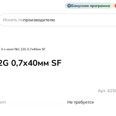
Бонусная программа
действующему веществу
Искать по
производителю
симптому
3-х комп №1 22G 0,7x40мм SF
2G 0,7x40мм SF
Арт. 42
епт
Не требуется