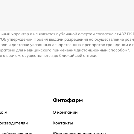
льный характер и не является публичной офертой согласно ст.437 ГК 
 "Об утверждении Правил выдачи разрешения на осуществление роз
вли и доставки указанных лекарственных препаратов гражданам и 
аратами для медицинского применения дистанционным способом".
го врачом, осуществляется до ближайшей аптеки.
Фитофарм
до Я
О компании
оизводителям
Контакты
о действующему
Юридические документы