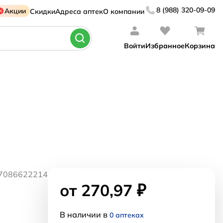
8 (988) 320-09-09
Акции
Скидки
Адреса аптек
О компании
Войти
Избранное
Корзина
27086622214
от 270,97 ₽
В наличии в
0 аптеках