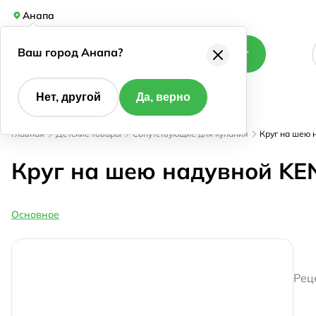
Анапа
Ваш город Анапа?
Каталог
Нет, другой
Да, верно
Главная
Детские товары
Сопутствующие для купания
Круг на шею
Круг на шею надувной KE
Основное
Рец