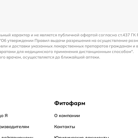
льный характер и не является публичной офертой согласно ст.437 ГК 
 "Об утверждении Правил выдачи разрешения на осуществление роз
вли и доставки указанных лекарственных препаратов гражданам и 
аратами для медицинского применения дистанционным способом".
го врачом, осуществляется до ближайшей аптеки.
Фитофарм
до Я
О компании
оизводителям
Контакты
о действующему
Юридические документы