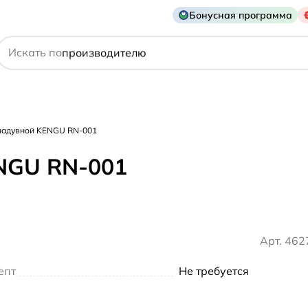
Бонусная программа
действующему веществу
Искать по
производителю
симптому
 надувной KENGU RN-001
NGU RN-001
Арт. 46
епт
Не требуется