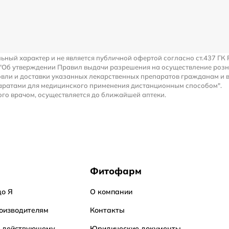
льный характер и не является публичной офертой согласно ст.437 ГК 
 "Об утверждении Правил выдачи разрешения на осуществление роз
вли и доставки указанных лекарственных препаратов гражданам и 
аратами для медицинского применения дистанционным способом".
го врачом, осуществляется до ближайшей аптеки.
Фитофарм
до Я
О компании
оизводителям
Контакты
о действующему
Юридические документы