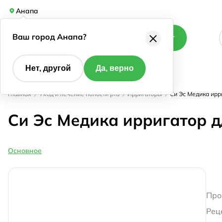
Анапа
Ваш город Анапа?
Каталог
Нет, другой
Да, верно
Главная
Уход и лечение полости рта
Ирригаторы
Си Эс Медика ирр
Си Эс Медика ирригатор 
Основное
Про
Рец