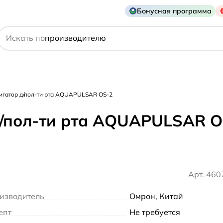
Бонусная программа
действующему веществу
Искать по
производителю
симптому
игатор д/пол-ти рта AQUAPULSAR OS-2
д/пол-ти рта AQUAPULSAR O
Арт. 46
изводитель
Омрон, Китай
епт
Не требуется