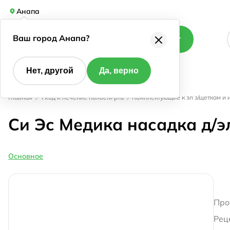
Анапа
Ваш город Анапа?
Каталог
Нет, другой
Да, верно
Главная
Уход и лечение полости рта
Комплектующие к эл з/щеткам и 
Си Эс Медика насадка д/э
Основное
Про
Рец