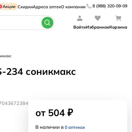
8 (988) 320-09-09
Акции
Скидки
Адреса аптек
О компании
Войти
Избранное
Корзина
никмакс
S-234 соникмакс
07043672384
от 504 ₽
В наличии в
0 аптеках