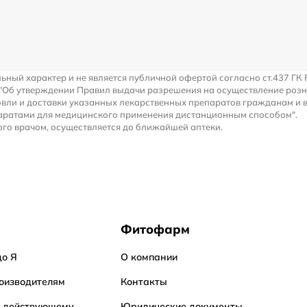
льный характер и не является публичной офертой согласно ст.437 ГК 
 "Об утверждении Правил выдачи разрешения на осуществление роз
вли и доставки указанных лекарственных препаратов гражданам и 
аратами для медицинского применения дистанционным способом".
го врачом, осуществляется до ближайшей аптеки.
Фитофарм
до Я
О компании
оизводителям
Контакты
о действующему
Юридические документы