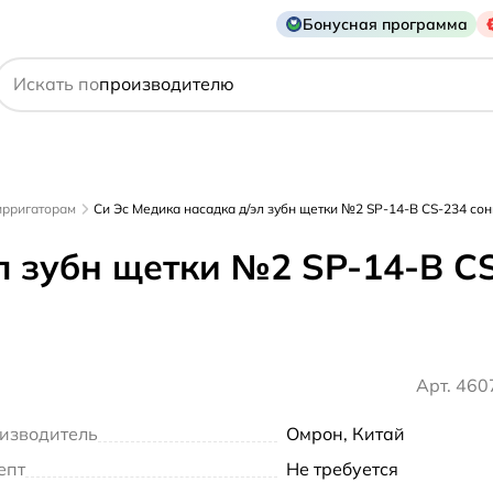
Бонусная программа
действующему веществу
Искать по
производителю
симптому
ирригаторам
Си Эс Медика насадка д/эл зубн щетки №2 SP-14-В CS-234 со
л зубн щетки №2 SP-14-В C
Арт. 46
изводитель
Омрон, Китай
епт
Не требуется