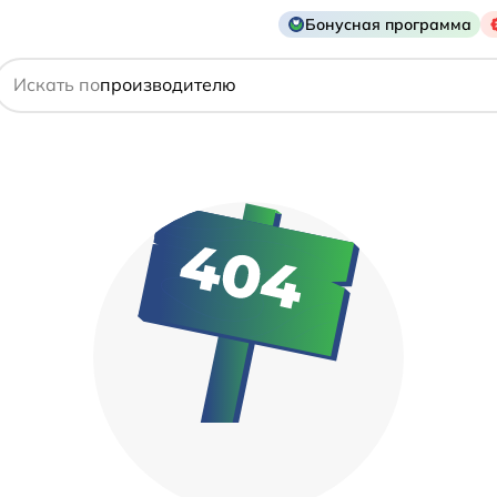
Бонусная программа
действующему веществу
Искать по
производителю
симптому