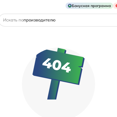
Бонусная программа
действующему веществу
Искать по
производителю
симптому