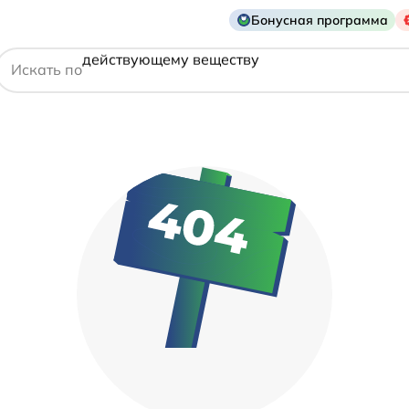
названию препарата
Бонусная программа
действующему веществу
Искать по
производителю
симптому