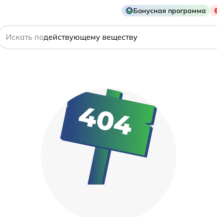
названию препарата
Бонусная программа
действующему веществу
Искать по
производителю
симптому