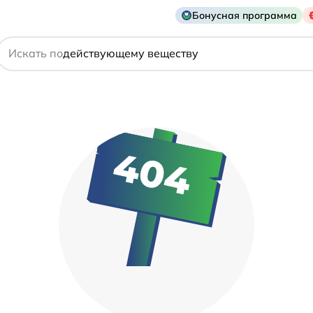
Бонусная программа
названию препарата
Искать по
действующему веществу
производителю
симптому