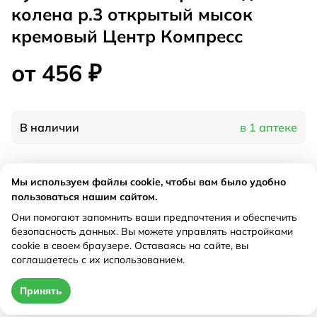
колена р.3 открытый мысок
кремовый Центр Компресс
от 456 ₽
В наличии
в 1 аптеке
Характеристики
Мы используем файлы cookie, чтобы вам было удобно
пользоваться нашим сайтом.
Производитель
Центр компресс, Россия
Они помогают запомнить ваши предпочтения и обеспечить
Рецепт
Не требуется
безопасность данных. Вы можете управлять настройками
cookie в своем браузере. Оставаясь на сайте, вы
соглашаетесь с их использованием.
Цена действительна только при оформлении онлайн
Принять
от 456 ₽
Купить