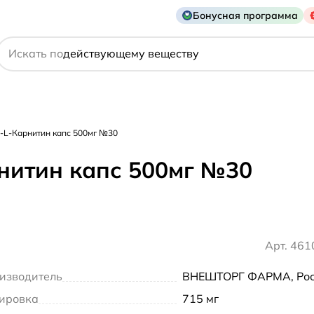
названию препарата
Бонусная программа
действующему веществу
Искать по
производителю
симптому
-L-Карнитин капс 500мг №30
нитин капс 500мг №30
Арт. 46
изводитель
ВНЕШТОРГ ФАРМА, Рос
ировка
715 мг