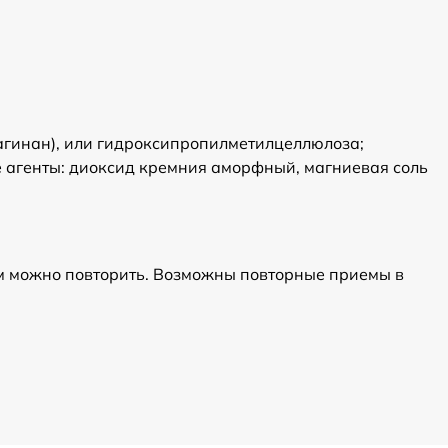
агинан), или гидроксипропилметилцеллюлоза;
е агенты: диоксид кремния аморфный, магниевая соль
ем можно повторить. Возможны повторные приемы в