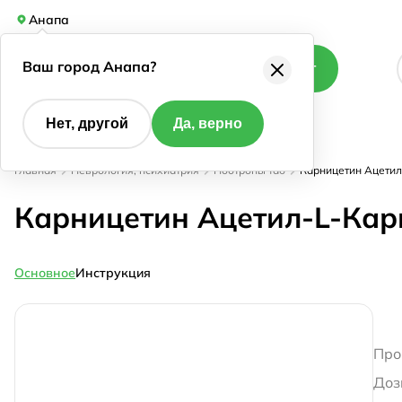
Анапа
Ваш город Анапа?
Каталог
Нет, другой
Да, верно
Главная
Неврология, психиатрия
Ноотропы таб
Карницетин Ацетил
Карницетин Ацетил-L-Кар
Основное
Инструкция
Про
Доз