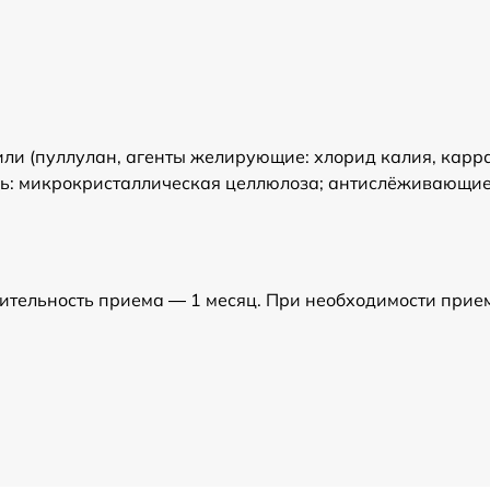
или (пуллулан, агенты желирующие: хлорид калия, карр
тель: микрокристаллическая целлюлоза; антислёживающи
лжительность приема — 1 месяц. При необходимости при