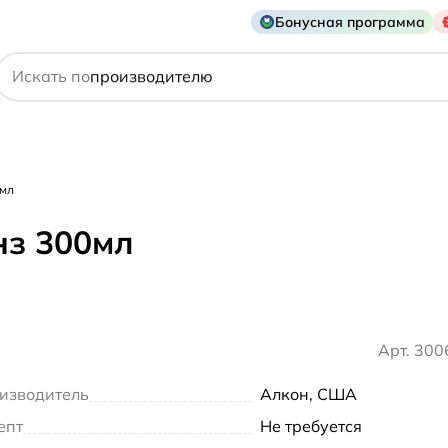
Бонусная программа
действующему веществу
Искать по
производителю
симптому
0мл
нз 300мл
Арт. 30
изводитель
Алкон, США
епт
Не требуется