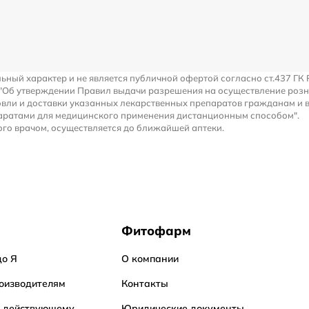
льный характер и не является публичной офертой согласно ст.437 ГК 
 "Об утверждении Правил выдачи разрешения на осуществление роз
вли и доставки указанных лекарственных препаратов гражданам и 
аратами для медицинского применения дистанционным способом".
го врачом, осуществляется до ближайшей аптеки.
Фитофарм
до Я
О компании
оизводителям
Контакты
о действующему
Юридические документы