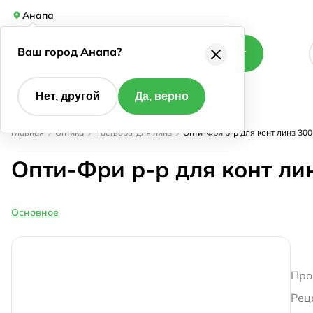
Анапа
Ваш город Анапа?
Каталог
Нет, другой
Да, верно
Главная
Оптика
Растворы для линз
Опти-Фри р-р для конт линз 30
Опти-Фри р-р для конт ли
Основное
Про
Рец