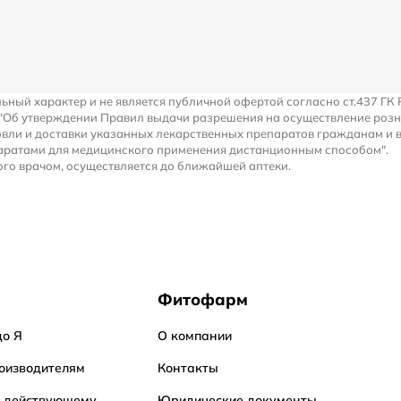
льный характер и не является публичной офертой согласно ст.437 ГК 
 "Об утверждении Правил выдачи разрешения на осуществление роз
вли и доставки указанных лекарственных препаратов гражданам и 
аратами для медицинского применения дистанционным способом".
го врачом, осуществляется до ближайшей аптеки.
Фитофарм
до Я
О компании
оизводителям
Контакты
о действующему
Юридические документы