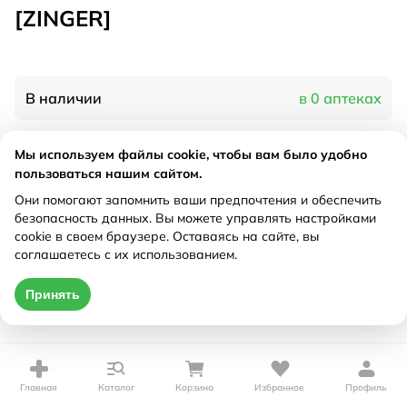
[ZINGER]
В наличии
в 0 аптеках
Мы используем файлы cookie, чтобы вам было удобно
Характеристики
пользоваться нашим сайтом.
Рецепт
Они помогают запомнить ваши предпочтения и обеспечить
Не требуется
безопасность данных. Вы можете управлять настройками
cookie в своем браузере. Оставаясь на сайте, вы
Цена действительна только при оформлении онлайн
соглашаетесь с их использованием.
Нет в наличии
Принять
Главная
Каталог
Корзина
Избранное
Профиль