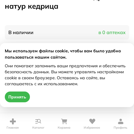
натур кедрица
В наличии
в 0 аптеках
Мы используем файлы cookie, чтобы вам было удобно
Характеристики
пользоваться нашим сайтом.
Рецепт
Они помогают запомнить ваши предпочтения и обеспечить
Не требуется
безопасность данных. Вы можете управлять настройками
cookie в своем браузере. Оставаясь на сайте, вы
Цена действительна только при оформлении онлайн
соглашаетесь с их использованием.
Нет в наличии
Принять
Главная
Каталог
Корзина
Избранное
Профиль