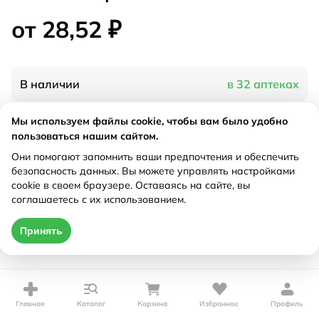
от 28,52 ₽
В наличии
в 32 аптеках
Мы используем файлы cookie, чтобы вам было удобно
Характеристики
пользоваться нашим сайтом.
Они помогают запомнить ваши предпочтения и обеспечить
Рецепт
Не требуется
безопасность данных. Вы можете управлять настройками
cookie в своем браузере. Оставаясь на сайте, вы
соглашаетесь с их использованием.
Цена действительна только при оформлении онлайн
от 28,52 ₽
Принять
Купить
Главная
Каталог
Корзина
Избранное
Профиль