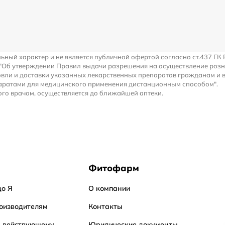
льный характер и не является публичной офертой согласно ст.437 ГК 
 "Об утверждении Правил выдачи разрешения на осуществление роз
вли и доставки указанных лекарственных препаратов гражданам и 
аратами для медицинского применения дистанционным способом".
го врачом, осуществляется до ближайшей аптеки.
Фитофарм
до Я
О компании
оизводителям
Контакты
о действующему
Юридические документы