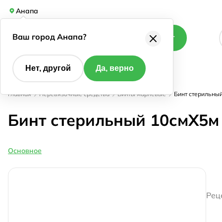
Анапа
Ваш город Анапа?
Каталог
Нет, другой
Да, верно
Главная
Перевязочные средства
Бинты марлевые
Бинт стерильны
Бинт стерильный 10смX5м
Основное
Рец