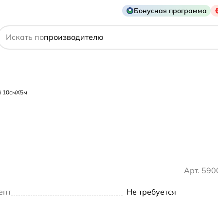
Бонусная программа
действующему веществу
Искать по
производителю
симптому
й 10смX5м
Арт. 59
епт
Не требуется