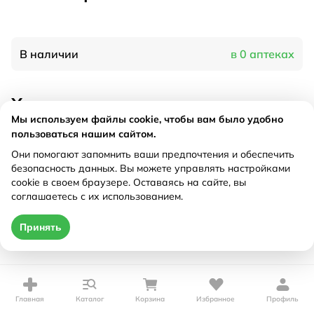
В наличии
в 0 аптеках
Характеристики
Мы используем файлы cookie, чтобы вам было удобно
Рецепт
Не требуется
пользоваться нашим сайтом.
Они помогают запомнить ваши предпочтения и обеспечить
безопасность данных. Вы можете управлять настройками
Цена действительна только при оформлении онлайн
cookie в своем браузере. Оставаясь на сайте, вы
соглашаетесь с их использованием.
Нет в наличии
Принять
Главная
Каталог
Корзина
Избранное
Профиль